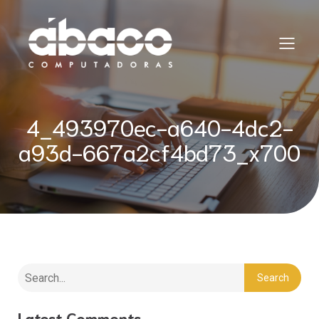
4_493970ec-a640-4dc2-
a93d-667a2cf4bd73_x700
Search
Latest Comments