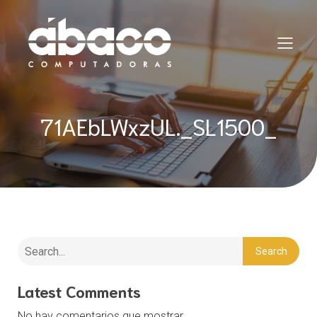
71AEbLWxzUL._SL1500_
Search
Latest Comments
No hay comentarios que mostrar.