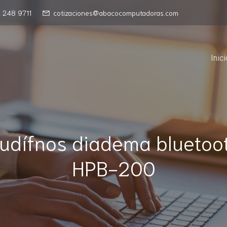
 248 9711
cotizaciones@abacocomputadoras.com
Inici
udífnos diadema bluetoo
HPB-200