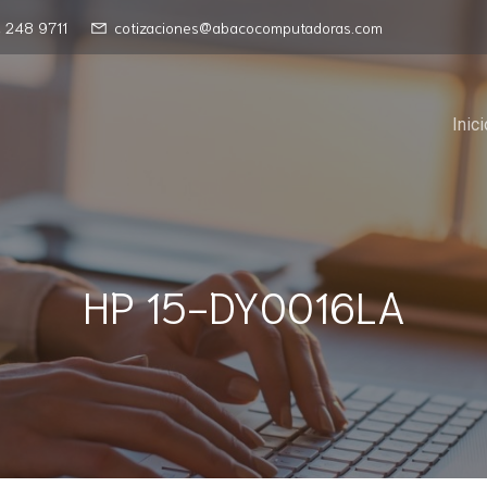
 248 9711
cotizaciones@abacocomputadoras.com
Inici
HP 15-DY0016LA