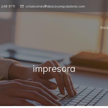
 248 9711
cotizaciones@abacocomputadoras.com
Inici
impresora