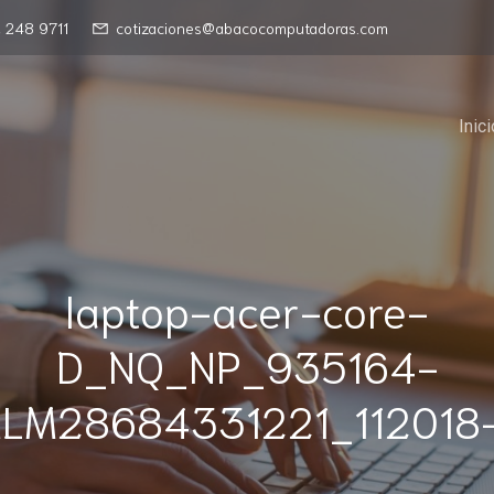
 248 9711
cotizaciones@abacocomputadoras.com
Inici
laptop-acer-core-
D_NQ_NP_935164-
LM28684331221_112018